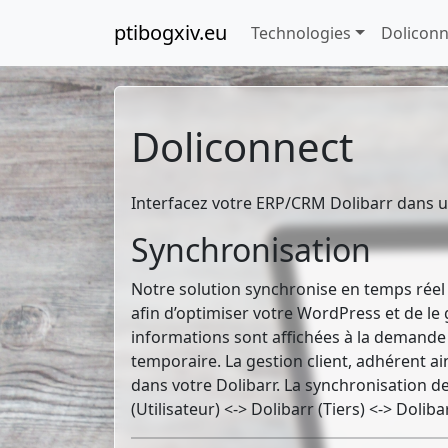
ptibogxiv.eu
Technologies
Doliconn
Doliconnect
Interfacez votre ERP/CRM Dolibarr dans un
Synchronisation
Notre solution synchronise en temps réel
afin d’optimiser votre WordPress et de le 
informations sont affichées à la demande
temporaire. La gestion client, adhérent a
dans votre Dolibarr. La synchronisation d
(Utilisateur) <-> Dolibarr (Tiers) <-> Dolib