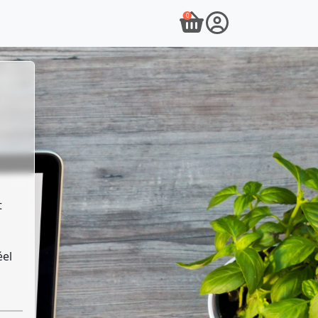
0
t
éel